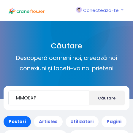
Conecteaza-te
Căutare
Descoperă oameni noi, creează noi
conexiuni și faceti-va noi prieteni
Căutare
Postari
Articles
Utilizatori
Pagini