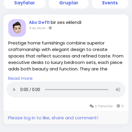
Sayfalar
Gruplar
Events
bir ses eklendi
Abc Def11
4 ay önce
-
Prestige home furnishings combine superior
craftsmanship with elegant design to create
spaces that reflect success and refined taste. From
executive desks to luxury bedroom sets, each piece
adds both beauty and function. They are the
perfect choice for homeowners who prioritize
Read more
quality and sophistication.
https://www.opulancia.com/
0 Yorumlar
0
Please log in to like, share and comment!