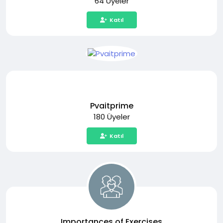
64 Üyeler
Katıl
Pvaitprime
180 Üyeler
Katıl
Importances of Exercises