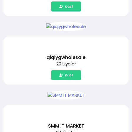
Katıl
qiqiygwholesale
20 Üyeler
Katıl
SMM IT MARKET