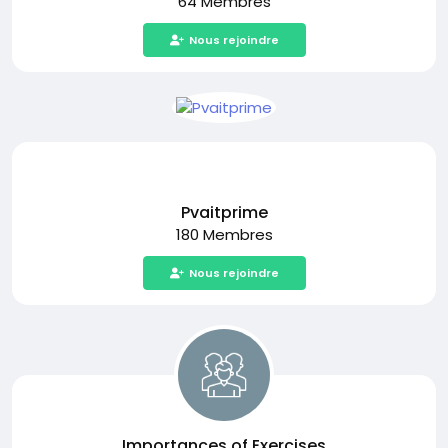
64 Membres
Nous rejoindre
Pvaitprime
180 Membres
Nous rejoindre
Importances of Exercises